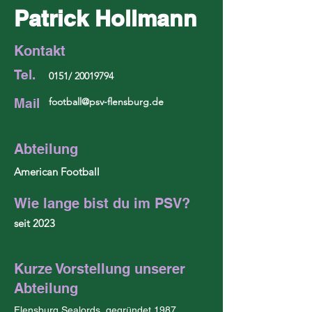
Patrick Hollmann
Kontakt
Tel.
0151/
20019794
Mail
football@psv-flensburg.de
Abteilung
American Football
Wie lange bist du im PSV?
seit 2023
Kurze Vorstellung unserer
Abteilung
Flensburg Sealords, gegründet 1987, 