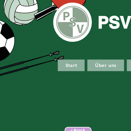
PSV
Start
Über uns
< Back