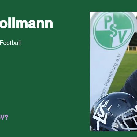
Hollmann
Football
SV?