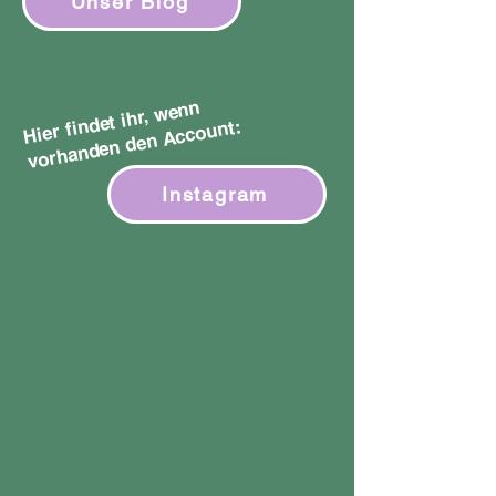
Unser Blog
Hier findet ihr,
wenn
vorhanden den
Account:
Instagram