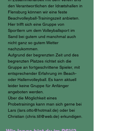
den Verantwortlichen der Idrætshallen in 
Flensburg können wir eine feste 
Beachvolleyball-Trainingszeit anbieten. 
Hier trifft sich eine Gruppe von 
Sportlern um dem Volleyballsport im 
Sand bei gutem und manchmal auch 
nicht ganz so gutem Wetter 
nachzukommen. 
Aufgrund der begrenzten Zeit und des 
begrenzten Platzes richtet sich die 
Gruppe an fortgeschrittene Spieler, mit 
entsprechender Erfahrung im Beach- 
oder Hallenvolleyball. Es kann aktuell 
leider keine Gruppe für Anfänger 
angeboten werden. 
Über die Möglichkeit eines 
Probetrainings kann man sich gerne bei 
Lars (
lars.otto@hotmail.de
) oder bei 
Christian (
chris.till@web.de
) erkundigen. 