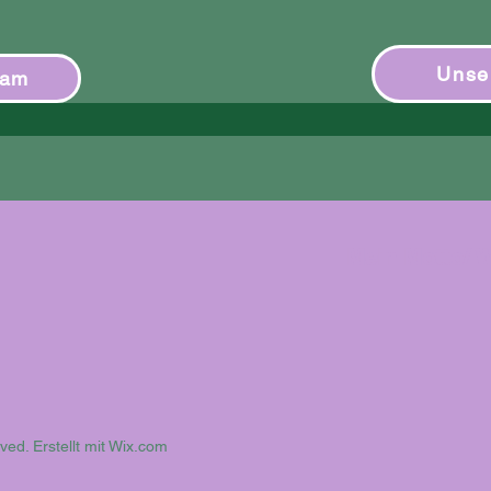
Unse
ram
Mein Motto/ 
ed. Erstellt mit
Wix.com