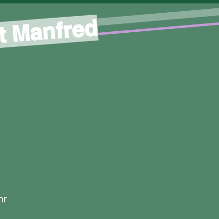
t Manfred
hr