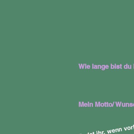
Wie lange bist du
Mein Motto/ Wuns
Hier 
det
hr
w
n 
o
h
d
d
Ac