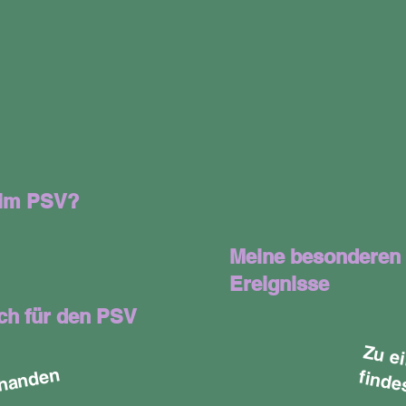
 im PSV?
Meine besonderen
Ereignisse
ch für den PSV
s
fi
n
 i
,
e
n
v
r
a
n
e
n
e
n
c
o
u