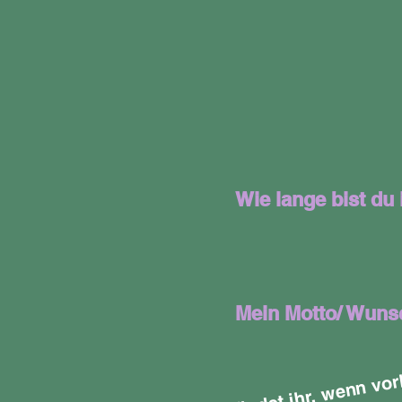
Wie lange bist du
Mein Motto/ Wuns
Hier 
det
hr
w
n 
o
h
d
d
Ac