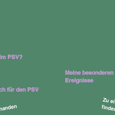
 im PSV?
Meine besonderen
Ereignisse
ch für den PSV
s
fi
n
 i
,
e
n
v
r
a
n
e
n
e
n
c
o
u