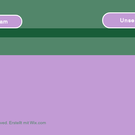
Unse
ram
Mein Motto/ 
ed. Erstellt mit
Wix.com