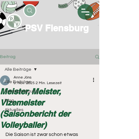
PSV Flensburg
Beitrag
Alle Beiträge
Anne Jöns
Alle Beiträge
9. Nov. 2025
2 Min. Lesezeit
Meister, Meister,
Vorankündigung
Vizemeister
Blog
Aktuelles
(Saisonbericht der
Volleyballer)
Die Saison ist zwar schon etwas 