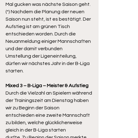
Mal gucken was nächste Saison geht.
(*) Nachdem die Planung der neuen 
Saison nun steht, ist es bestätigt. Der 
Aufstieg ist am grünen Tisch
entschieden worden. Durch die 
Neuanmeldung einiger Mannschaften 
und der damit verbunden
Umstellung der Ligeneinteilung, 
dürfen wir nächstes Jahr in der B-Liga 
starten.
Mixed 3 – B-Liga – Meister & Aufstieg
Durch die Vielzahl an Spielern während 
der Trainingszeit am Dienstag haben 
wir zu Beginn der Saison
entschieden eine zweite Mannschaft 
zu bilden, welche glücklicherweise 
gleich in der B-Liga starten
durfte. Zu Beginn der Saison merkte 