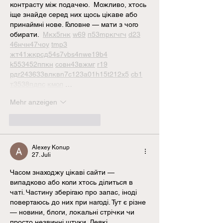
контрасту між подачею.  Можливо, хтось 
іще знайде серед них щось цікаве або 
принаймні нове. Головне — мати з чого 
обирати.  
М
к
х
5
г
нк
w69
п
53
mp
кг
чг
ч
d23
46
н
чн
47
чо
у
tmp3
жт
41
ж
кр
сд
54
s7
vb
s4
nw
e19
b4
k55
34
52
пп
кн
с
о
вн
43
вж
мг
r19
рд
r24
36
33
вл
кв
n7
c123
a01
h15
t21
2x5
cb1
т
35
38
пд
пс
км
ол
 …
Mehr anzeigen
Gefällt mir
Antworten
Alexey Konup
27. Juli
Часом знаходжу цікаві сайти — 
випадково або коли хтось ділиться в 
чаті. Частину зберігаю про запас, іноді 
повертаюсь до них при нагоді. Тут є різне 
— новини, блоги, локальні стрічки чи 
просто незвичні штуки. Деякі 