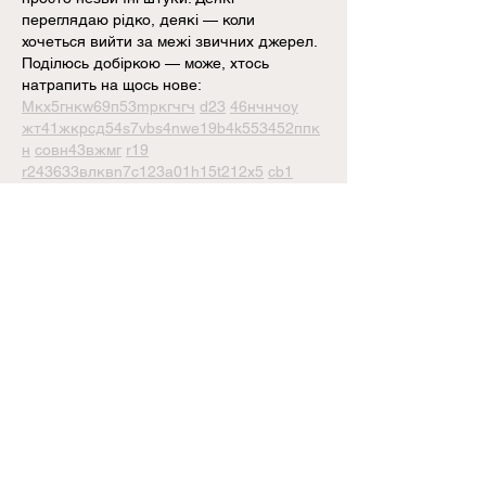
переглядаю рідко, деякі — коли 
хочеться вийти за межі звичних джерел.  
Поділюсь добіркою — може, хтось 
натрапить на щось нове:  
М
к
х
5
г
нк
w69
п
53
mp
кг
чг
ч
d23
46
н
чн
чо
у
жт
41
ж
кр
сд
54
s7
vb
s4
nw
e19
b4
k55
34
52
пп
к
н
с
о
вн
43
вж
мг
r19
r24
36
33
вл
кв
n7
c123
a01
h15
t21
2x5
cb1
т
35
38
пд
пс
км
ол
  Щодо загальної 
інформації — іноді буває корисно мати 
кілька додаткових ресурсів під рукою. 
Це …
Mehr anzeigen
Gefällt mir
Antworten
Alexey Konup
27. Juli
М
к
х
5
г
нк
w69
п
53
mp
кг
чг
ч
d23
46
н
чн
47
чо
у
tmp3