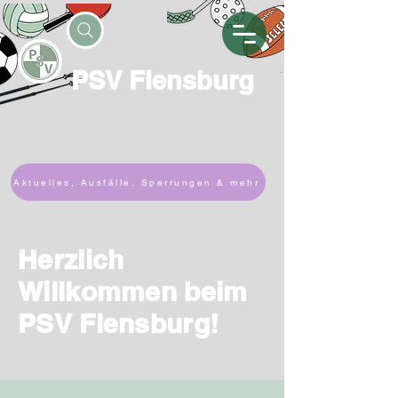
PSV Flensburg
Aktuelles, Ausfälle, Sperrungen & mehr
Herzlich
Willkommen beim
PSV Flensburg!