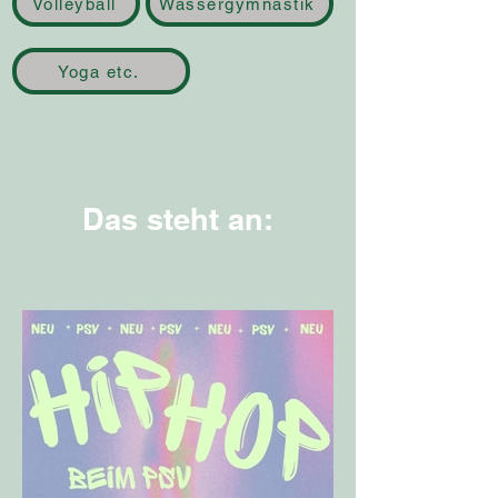
Volleyball
Wassergymnastik
Yoga etc.
Das steht an: